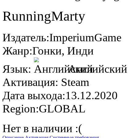
RunningMarty
Издатель:
ImperiumGame
Жанр:
Гонки, Инди
Язык:
Английский
Активация:
Steam
Дата выхода:
13.12.2020
Region:
GLOBAL
Нет в наличии :(
Описание
Активация
Системные требования