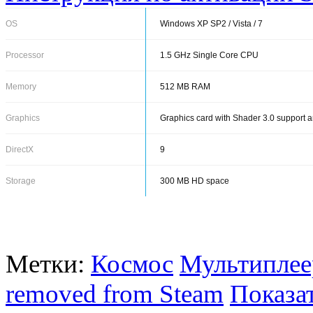
ОS
Windows XP SP2 / Vista / 7
Processor
1.5 GHz Single Core CPU
Memory
512 MB RAM
Graphics
Graphics card with Shader 3.0 support
DirectX
9
Storage
300 MB HD space
Метки:
Космос
Мультиплее
removed from Steam
Показа